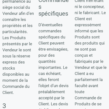
Commande
Client n’en étant
permanence au
s
ni le concepteur,
siège social du
ni le fabricant. Le
spécifiques
Vendeur afin d’en
Client est
connaître les
expressément
D’éventuelles
propriétés et les
informé que les
commandes
particularités.
Produits sont
spécifiques du
Les Produits
des produits qui
Client peuvent
présentés par le
ne sont pas
être envisagées,
Vendeur le sont
conçus et
pour des
sous la réserve
fabriqués par le
quantités
express des
Vendeur et que le
importantes. Le
stocks
Client a eu
cas échéant,
disponibles au
parfaitement la
elles feront
moment de la
faculté avant
l’objet d’un devis
Commande du
toute
préalablement
Client.
Commande de
accepté par le
Produits de se
Client. Les devis
3