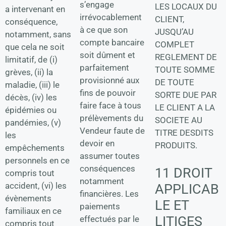
s’engage
LES LOCAUX DU
a intervenant en
irrévocablement
CLIENT,
conséquence,
à ce que son
JUSQU’AU
notamment, sans
compte bancaire
COMPLET
que cela ne soit
soit dûment et
REGLEMENT DE
limitatif, de (i)
parfaitement
TOUTE SOMME
grèves, (ii) la
provisionné aux
DE TOUTE
maladie, (iii) le
fins de pouvoir
SORTE DUE PAR
décès, (iv) les
faire face à tous
LE CLIENT A LA
épidémies ou
prélèvements du
SOCIETE AU
pandémies, (v)
Vendeur faute de
TITRE DESDITS
les
devoir en
PRODUITS.
empêchements
assumer toutes
personnels en ce
conséquences
11 DROIT
compris tout
notamment
accident, (vi) les
APPLICAB
financières. Les
évènements
LE ET
paiements
familiaux en ce
LITIGES
effectués par le
compris tout