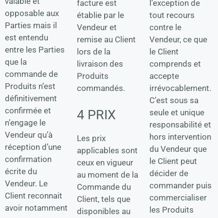
valable et
l’exception de
facture est
opposable aux
tout recours
établie par le
Parties mais il
contre le
Vendeur et
est entendu
Vendeur, ce que
remise au Client
entre les Parties
le Client
lors de la
que la
comprends et
livraison des
commande de
accepte
Produits
Produits n’est
irrévocablement.
commandés.
définitivement
C’est sous sa
confirmée et
4 PRIX
seule et unique
n’engage le
responsabilité et
Vendeur qu’à
hors intervention
Les prix
réception d’une
du Vendeur que
applicables sont
confirmation
le Client peut
ceux en vigueur
écrite du
décider de
au moment de la
Vendeur. Le
commander puis
Commande du
Client reconnait
commercialiser
Client, tels que
avoir notamment
les Produits
disponibles au