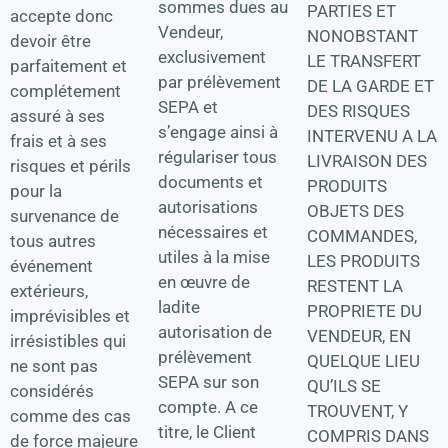
sommes dues au
PARTIES ET
accepte donc
Vendeur,
NONOBSTANT
devoir être
exclusivement
LE TRANSFERT
parfaitement et
par prélèvement
DE LA GARDE ET
complétement
SEPA et
DES RISQUES
assuré à ses
s’engage ainsi à
INTERVENU A LA
frais et à ses
régulariser tous
LIVRAISON DES
risques et périls
documents et
PRODUITS
pour la
autorisations
OBJETS DES
survenance de
nécessaires et
COMMANDES,
tous autres
utiles à la mise
LES PRODUITS
événement
en œuvre de
RESTENT LA
extérieurs,
ladite
PROPRIETE DU
imprévisibles et
autorisation de
VENDEUR, EN
irrésistibles qui
prélèvement
QUELQUE LIEU
ne sont pas
SEPA sur son
QU’ILS SE
considérés
compte. A ce
TROUVENT, Y
comme des cas
titre, le Client
COMPRIS DANS
de force majeure