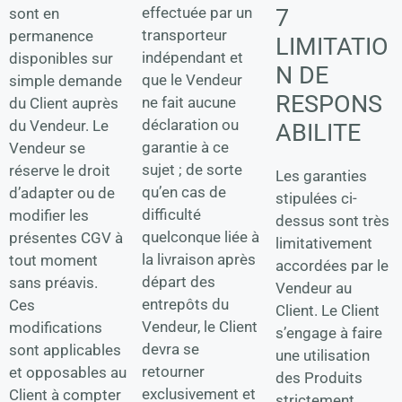
effectuée par un
7
sont en
transporteur
permanence
LIMITATIO
indépendant et
disponibles sur
N DE
que le Vendeur
simple demande
RESPONS
ne fait aucune
du Client auprès
déclaration ou
du Vendeur. Le
ABILITE
garantie à ce
Vendeur se
sujet ; de sorte
réserve le droit
Les garanties
qu’en cas de
d’adapter ou de
stipulées ci-
difficulté
modifier les
dessus sont très
quelconque liée à
présentes CGV à
limitativement
la livraison après
tout moment
accordées par le
départ des
sans préavis.
Vendeur au
entrepôts du
Ces
Client. Le Client
Vendeur, le Client
modifications
s’engage à faire
devra se
sont applicables
une utilisation
retourner
et opposables au
des Produits
exclusivement et
Client à compter
strictement