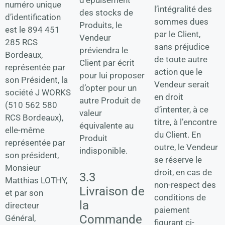
d’épuisement
numéro unique
l’intégralité des
des stocks de
d’identification
sommes dues
Produits, le
est le 894 451
par le Client,
Vendeur
285 RCS
sans préjudice
préviendra le
Bordeaux,
de toute autre
Client par écrit
représentée par
action que le
pour lui proposer
son Président, la
Vendeur serait
d’opter pour un
société J WORKS
en droit
autre Produit de
(510 562 580
d’intenter, à ce
valeur
RCS Bordeaux),
titre, à l’encontre
équivalente au
elle-même
du Client. En
Produit
représentée par
outre, le Vendeur
indisponible.
son président,
se réserve le
Monsieur
droit, en cas de
3.3
Matthias LOTHY,
non-respect des
Livraison de
et par son
conditions de
la
directeur
paiement
Commande
Général,
figurant ci-