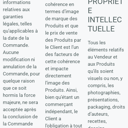
PROPRIET
informations
cohérence en
E
relatives aux
termes d’image
garanties
INTELLEC
de marque des
légales, telles
Produits et que
TUELLE
qu’applicables à
le prix de vente
la date de la
des Produits par
Tous les
Commande.
le Client est l’un
éléments relatifs
Aucune
des facteurs de
au Vendeur et
modification ni
cette cohérence
aux Produits
annulation de la
et impacte
qu’ils soient
Commande, pour
directement
visuels ou non, y
quelque raison
l’image des
compris, les
que ce soit
Produits. Ainsi,
photographies,
hormis la force
bien qu’étant un
présentations,
majeure, ne sera
commerçant
packaging, droits
acceptée après
indépendant, le
d’auteurs,
la conclusion de
Client a
recettes,
la Commande
l’obligation à tout